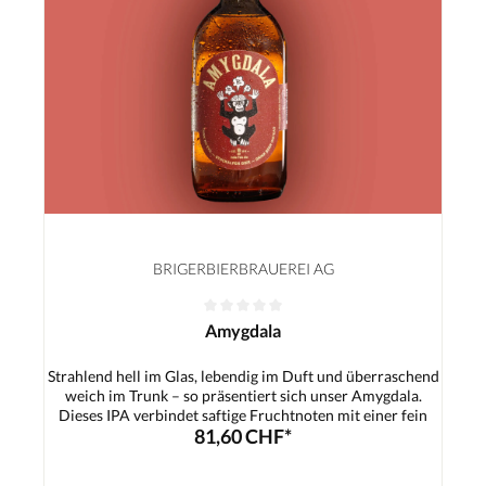
BRIGERBIERBRAUEREI AG
Amygdala
Strahlend hell im Glas, lebendig im Duft und überraschend
weich im Trunk – so präsentiert sich unser Amygdala.
Dieses IPA verbindet saftige Fruchtnoten mit einer fein
81,60 CHF*
ausbalancierten Hopfenbittere und beweist, dass ein India
Pale Ale nicht nur intensiv, sondern auch wunderbar süffig
sein kann. Ein schlanker, harmonischer Malzkörper trägt