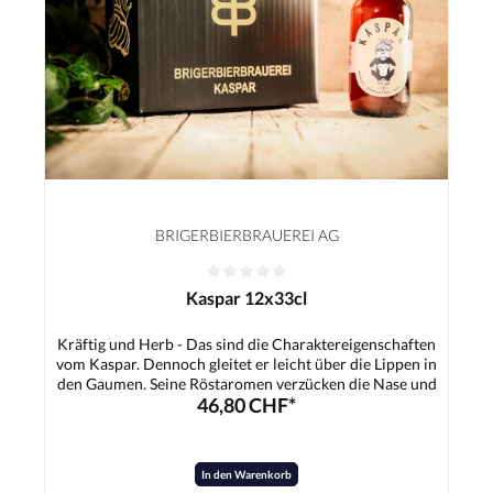
BRIGERBIERBRAUEREI AG
Kaspar 12x33cl
Kräftig und Herb - Das sind die Charaktereigenschaften
vom Kaspar. Dennoch gleitet er leicht über die Lippen in
den Gaumen. Seine Röstaromen verzücken die Nase und
46,80 CHF*
den Gaumen. Der Kaspar passt hervorragend zu deftigem
Essen, Fleisch und süssen Dessertträumen.Zutaten:Wasser,
Gerstenmalz, Hopfen, Hefe
In den Warenkorb