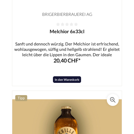
BRIGERBIERBRAUEREI AG
Melchior 6x33cl
Sanft und dennoch würzig. Der Melchior ist erfrischend,
wohlausgewogen, süffig und hellgelb strahlend! Er gleitet
leicht über die Lippen in den Gaumen. Der ideale
20,40 CHF*
Durstlöscher für jedermann - Ob nach dem Sport, nach der
Arbeit, zum Apéro, bei Festen.Zutaten:Wasser,
Gerstenmalz, Hopfen, Hefe
In den Warenkorb
Tipp