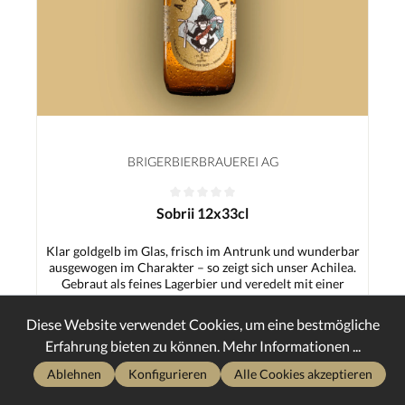
BRIGERBIERBRAUEREI AG
Sobrii 12x33cl
Klar goldgelb im Glas, frisch im Antrunk und wunderbar
ausgewogen im Charakter – so zeigt sich unser Achilea.
Gebraut als feines Lagerbier und veredelt mit einer
40,80 CHF*
besonderen Schafgarbe, bekommt dieses Bier genau das,
was ihm seinen Namen gibt: einen charmanten,
Diese Website verwendet Cookies, um eine bestmögliche
kräuterfrischen Pfiff. Die dezente Würze der Schafgarbe
Erfahrung bieten zu können.
Mehr Informationen ...
verbindet sich harmonisch mit dem schlanken Malzkörper
In den Warenkorb
und einer sanften, sauber eingebundenen Bittere. Das
Ablehnen
Konfigurieren
Alle Cookies akzeptieren
Ergebnis ist ein erfrischendes, überraschend
vielschichtiges Lager, das leicht trinkbar bleibt – und