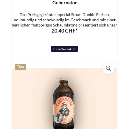
Gubernator
Das Preisgegkrönte Imperial Stout. Dunkle Farben,
Vollmundig und schokoladig im Geschmack und mit einer
herrlichen feinporigen Schaumkrone präsentiert sich unser
20,40 CHF*
Gubernator! Sein ausgewogener körper und die angenehm
starke Bittere machen ihn zum eleganten Begleiter.
Zutaten:Wasser, Gerstenmalz, Hopfen, Hefe
In den Warenkorb
Tipp