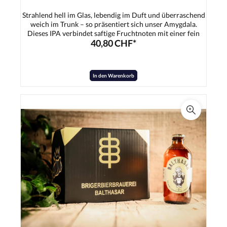
Strahlend hell im Glas, lebendig im Duft und überraschend
weich im Trunk – so präsentiert sich unser Amygdala.
Dieses IPA verbindet saftige Fruchtnoten mit einer fein
40,80 CHF*
ausbalancierten Hopfenbittere und beweist, dass ein India
Pale Ale nicht nur intensiv, sondern auch wunderbar süffig
sein kann. Ein schlanker, harmonischer Malzkörper trägt
die frische Zitrus- und Tropenfruchtaromatik und sorgt für
In den Warenkorb
ein angenehm rundes Mundgefühl. Die Bittere bleibt
präsent, aber nie dominant – genau richtig, um Lust auf den
nächsten Schluck zu machen.Zutaten:Wasser, Gerstenmalz,
Hopfen, Hefe