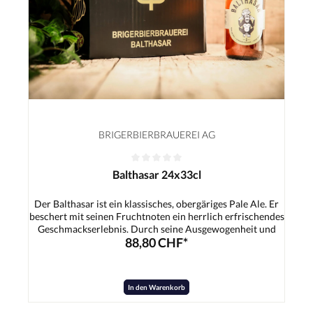
BRIGERBIERBRAUEREI AG
Balthasar 24x33cl
Der Balthasar ist ein klassisches, obergäriges Pale Ale. Er
beschert mit seinen Fruchtnoten ein herrlich erfrischendes
Geschmackserlebnis. Durch seine Ausgewogenheit und
88,80 CHF*
dem leicht exotischen Hauch ist er der ideale Begleiter für
die heissen Sommertage.Zutaten:Wasser, Gerstenmalz,
Hopfen, Hefe
In den Warenkorb