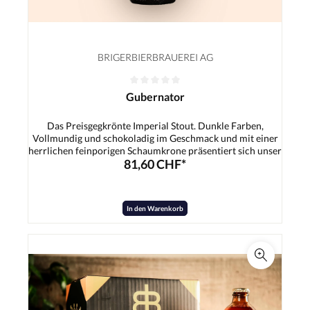
BRIGERBIERBRAUEREI AG
Gubernator
Das Preisgegkrönte Imperial Stout. Dunkle Farben,
Vollmundig und schokoladig im Geschmack und mit einer
herrlichen feinporigen Schaumkrone präsentiert sich unser
81,60 CHF*
Gubernator! Sein ausgewogener körper und die angenehm
starke Bittere machen ihn zum eleganten Begleiter.
Zutaten:Wasser, Gerstenmalz, Hopfen, Hefe
In den Warenkorb