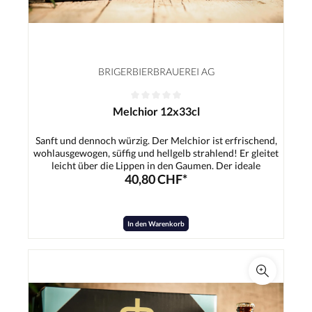
BRIGERBIERBRAUEREI AG
Melchior 12x33cl
Sanft und dennoch würzig. Der Melchior ist erfrischend,
wohlausgewogen, süffig und hellgelb strahlend! Er gleitet
leicht über die Lippen in den Gaumen. Der ideale
40,80 CHF*
Durstlöscher für jedermann - Ob nach dem Sport, nach der
Arbeit, zum Apéro, bei Festen.Zutaten:Wasser,
Gerstenmalz, Hopfen, Hefe
In den Warenkorb