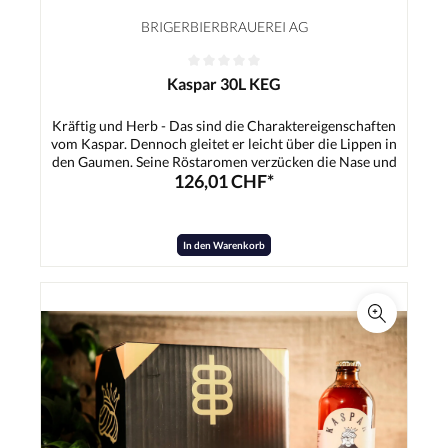
BRIGERBIERBRAUEREI AG
Kaspar 30L KEG
Kräftig und Herb - Das sind die Charaktereigenschaften
vom Kaspar. Dennoch gleitet er leicht über die Lippen in
den Gaumen. Seine Röstaromen verzücken die Nase und
126,01 CHF*
den Gaumen. Der Kaspar passt hervorragend zu deftigem
Essen, Fleisch und süssen Dessertträumen.Zutaten:Wasser,
Gerstenmalz, Hopfen, Hefe
In den Warenkorb