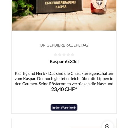
BRIGERBIERBRAUEREI AG
Kaspar 6x33cl
Kräftig und Herb - Das sind die Charaktereigenschaften
vom Kaspar. Dennoch gleitet er leicht über die Lippen in
den Gaumen. Seine Röstaromen verzücken die Nase und
23,40 CHF*
den Gaumen. Der Kaspar passt hervorragend zu deftigem
Essen, Fleisch und süssen Dessertträumen.Zutaten:Wasser,
Gerstenmalz, Hopfen, Hefe
In den Warenkorb