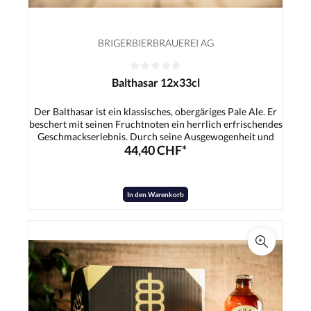
BRIGERBIERBRAUEREI AG
Balthasar 12x33cl
Der Balthasar ist ein klassisches, obergäriges Pale Ale. Er
beschert mit seinen Fruchtnoten ein herrlich erfrischendes
Geschmackserlebnis. Durch seine Ausgewogenheit und
44,40 CHF*
dem leicht exotischen Hauch ist er der ideale Begleiter für
die heissen Sommertage.Zutaten:Wasser, Gerstenmalz,
Hopfen, Hefe
In den Warenkorb