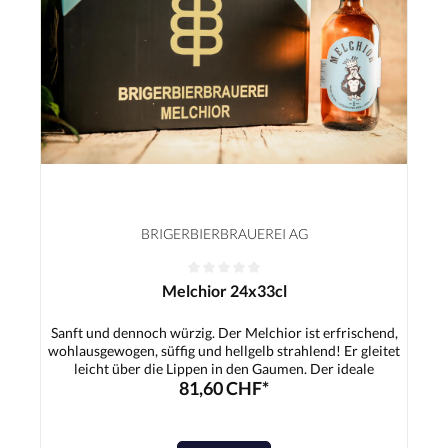
BRIGERBIERBRAUEREI AG
Melchior 24x33cl
Sanft und dennoch würzig. Der Melchior ist erfrischend,
wohlausgewogen, süffig und hellgelb strahlend! Er gleitet
leicht über die Lippen in den Gaumen. Der ideale
81,60 CHF*
Durstlöscher für jedermann - Ob nach dem Sport, nach der
Arbeit, zum Apéro, bei Festen.Zutaten:Wasser,
Gerstenmalz, Hopfen, Hefe