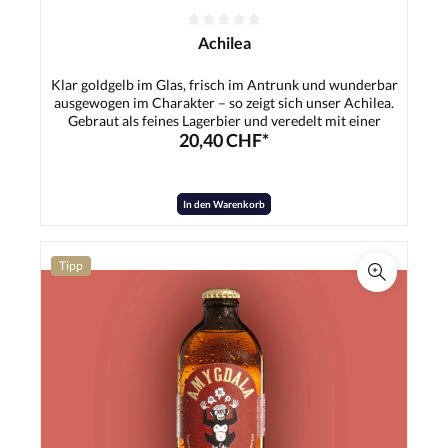
Achilea
Klar goldgelb im Glas, frisch im Antrunk und wunderbar
ausgewogen im Charakter – so zeigt sich unser Achilea.
Gebraut als feines Lagerbier und veredelt mit einer
20,40 CHF*
besonderen Schafgarbe, bekommt dieses Bier genau das,
was ihm seinen Namen gibt: einen charmanten,
kräuterfrischen Pfiff. Die dezente Würze der Schafgarbe
verbindet sich harmonisch mit dem schlanken Malzkörper
In den Warenkorb
und einer sanften, sauber eingebundenen Bittere. Das
Ergebnis ist ein erfrischendes, überraschend
vielschichtiges Lager, das leicht trinkbar bleibt – und
trotzdem im Gedächtnis bleibt.Zutaten:Wasser,
Tipp
Gerstenmalz, Hopfen, Hefe