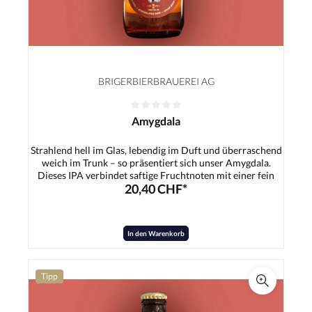
BRIGERBIERBRAUEREI AG
Amygdala
Strahlend hell im Glas, lebendig im Duft und überraschend
weich im Trunk – so präsentiert sich unser Amygdala.
Dieses IPA verbindet saftige Fruchtnoten mit einer fein
20,40 CHF*
ausbalancierten Hopfenbittere und beweist, dass ein India
Pale Ale nicht nur intensiv, sondern auch wunderbar süffig
sein kann. Ein schlanker, harmonischer Malzkörper trägt
die frische Zitrus- und Tropenfruchtaromatik und sorgt für
In den Warenkorb
ein angenehm rundes Mundgefühl. Die Bittere bleibt
präsent, aber nie dominant – genau richtig, um Lust auf den
nächsten Schluck zu machen.Zutaten:Wasser, Gerstenmalz,
Hopfen, Hefe
Tipp