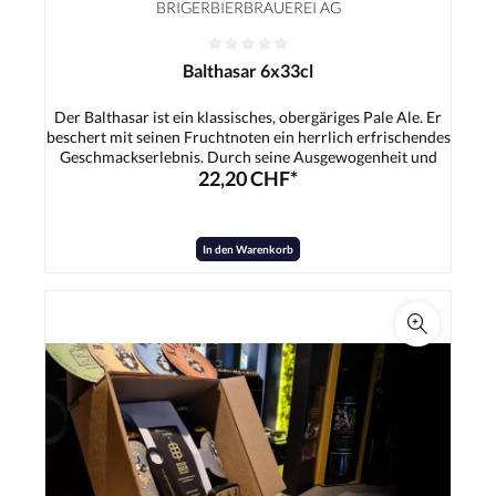
BRIGERBIERBRAUEREI AG
Balthasar 6x33cl
Der Balthasar ist ein klassisches, obergäriges Pale Ale. Er
beschert mit seinen Fruchtnoten ein herrlich erfrischendes
Geschmackserlebnis. Durch seine Ausgewogenheit und
22,20 CHF*
dem leicht exotischen Hauch ist er der ideale Begleiter für
die heissen Sommertage.Zutaten:Wasser, Gerstenmalz,
Hopfen, Hefe
In den Warenkorb