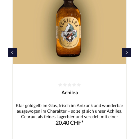
Achilea
Klar goldgelb im Glas, frisch im Antrunk und wunderbar
ausgewogen im Charakter – so zeigt sich unser Achilea.
Gebraut als feines Lagerbier und veredelt mit einer
20,40 CHF*
besonderen Schafgarbe, bekommt dieses Bier genau das,
was ihm seinen Namen gibt: einen charmanten,
kräuterfrischen Pfiff. Die dezente Würze der Schafgarbe
verbindet sich harmonisch mit dem schlanken Malzkörper