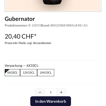
Gubernator
Produktnummer:
B-10092
Brand:
BRIGERBIERBRAUEREI AG
20,40 CHF*
Preise inkl. MwSt. zzgl. Versandkosten
Verpackung —
6X33CL
6X33CL
12X33CL
24X33CL
In den Warenkorb