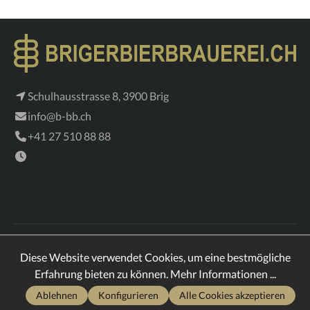
vielschichtiges Lager, das leicht trinkbar bleibt – und
trotzdem im Gedächtnis bleibt.Zutaten:Wasser,
Gerstenmalz, Hopfen, Hefe
Schulhausstrasse 8, 3900 Brig
info@b-bb.ch
+41 27 510 88 88
* Alle Preise inkl. vorgezogener Entsorungsgebühr (VEG),
Diese Website verwendet Cookies, um eine bestmögliche
gesetzl. Mehrwertsteuer zzgl.
Versandkosten
und ggf.
Erfahrung bieten zu können.
Mehr Informationen ...
Nachnahmegebühren, wenn nicht anders angegeben.
Ablehnen
Konfigurieren
Alle Cookies akzeptieren