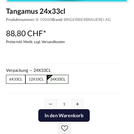
Tangamus 24x33cl
Produktnummer:
B-10060
Brand:
BRIGERBIERBRAUEREI AG
88,80 CHF*
Preise inkl. MwSt. zzgl. Versandkosten
Verpackung —
24X33CL
6X33CL
12X33CL
24X33CL
In den Warenkorb