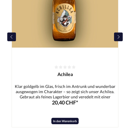
Achilea
Klar goldgelb im Glas, frisch im Antrunk und wunderbar
ausgewogen im Charakter – so zeigt sich unser Achilea.
Gebraut als feines Lagerbier und veredelt mit einer
20,40 CHF*
besonderen Schafgarbe, bekommt dieses Bier genau das,
was ihm seinen Namen gibt: einen charmanten,
kräuterfrischen Pfiff. Die dezente Würze der Schafgarbe
verbindet sich harmonisch mit dem schlanken Malzkörper
In den Warenkorb
und einer sanften, sauber eingebundenen Bittere. Das
Ergebnis ist ein erfrischendes, überraschend